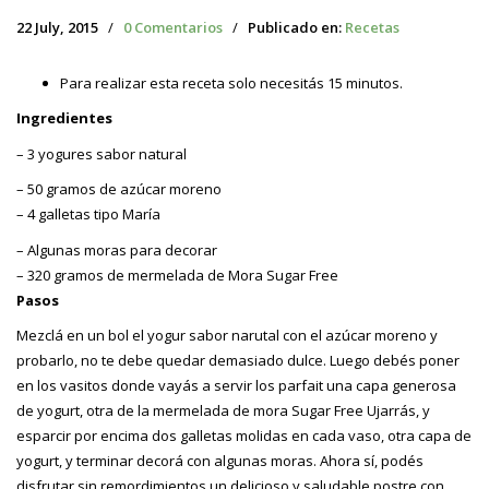
22 July, 2015
/
0 Comentarios
/
Publicado en:
Recetas
Para realizar esta receta solo necesitás 15 minutos.
Ingredientes
– 3 yogures sabor natural
– 50 gramos de azúcar moreno
– 4 galletas tipo María
– Algunas moras para decorar
– 320 gramos de mermelada de Mora Sugar Free
Pasos
Mezclá en un bol el yogur sabor narutal con el azúcar moreno y
probarlo, no te debe quedar demasiado dulce. Luego debés poner
en los vasitos donde vayás a servir los parfait una capa generosa
de yogurt, otra de la mermelada de mora Sugar Free Ujarrás, y
esparcir por encima dos galletas molidas en cada vaso, otra capa de
yogurt, y terminar decorá con algunas moras. Ahora sí, podés
disfrutar sin remordimientos un delicioso y saludable postre con