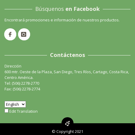
Búsquenos
en Facebook
Encontrará promociones e información de nuestros productos.
Contáctenos
Dirección
600 mtr. Oeste de la Plaza, San Diego, Tres Ríos, Cartago, Costa Rica,
Centro América.
Tel: (506) 2278-2770
Fax: (506) 2278-2774
Edit Translation
© Copyright 2021