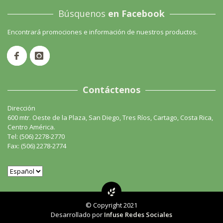
Búsquenos
en Facebook
Encontrará promociones e información de nuestros productos.
Contáctenos
Dirección
600 mtr. Oeste de la Plaza, San Diego, Tres Ríos, Cartago, Costa Rica,
Centro América.
Tel: (506) 2278-2770
Fax: (506) 2278-2774
© Copyright 2021
Desarrollado por
Infuse Redes Sociales