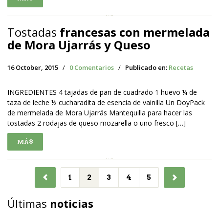
Tostadas
francesas con mermelada
de Mora Ujarrás y Queso
16 October, 2015
/
0 Comentarios
/
Publicado en:
Recetas
INGREDIENTES 4 tajadas de pan de cuadrado 1 huevo ¼ de
taza de leche ½ cucharadita de esencia de vainilla Un DoyPack
de mermelada de Mora Ujarrás Mantequilla para hacer las
tostadas 2 rodajas de queso mozarella o uno fresco […]
MÁS
1
2
3
4
5
Últimas
noticias