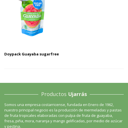
Doypack Guayaba sugarfree
Productos
Ujarrás
Somos una empresa costarricense, fundada en Enero de 1962,
nuestro principal negocio es la producción de mermeladas y pastas
de fruta tropicales elaboradas con pulpa de fruta de guayaba,
fresa, piña, mora, naranja y mango gelificadas, por medio de azúcar
y pectina.