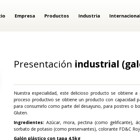
cio
Empresa
Productos
Industria
Internaciona
PRESENTACIÓN INDUSTRIAL (GALÓN)
Presentación
industrial (ga
Nuestra especialidad, este delicioso producto se obtiene a 
proceso productivo se obtiene un producto con capacidad pa
para consumirlo como parte del desayuno, para postres o boc
Gluten.
Ingredientes:
Azúcar, mora, pectina (como gelificante), ác
sorbato de potasio (como preservantes), colorante FD&C Rojo
Galón plástico con tapa 4.5kg