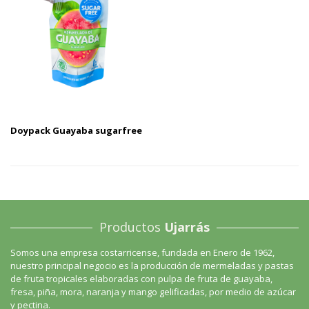
Doypack Guayaba sugarfree
Productos
Ujarrás
Somos una empresa costarricense, fundada en Enero de 1962,
nuestro principal negocio es la producción de mermeladas y pastas
de fruta tropicales elaboradas con pulpa de fruta de guayaba,
fresa, piña, mora, naranja y mango gelificadas, por medio de azúcar
y pectina.