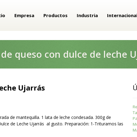
cio
Empresa
Productos
Industria
Internaciona
de queso con dulce de leche U
eche Ujarrás
Ú
Re
Ta
arada de mantequilla. 1 lata de leche condesada. 300g de
Pa
Dulce de Leche Ujarrás al gusto. Preparación: 1-Trituramos las
Mo
Ma