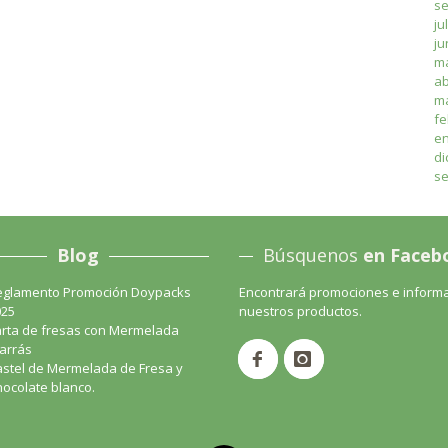
se
ju
ju
m
ab
ma
fe
en
di
se
Blog
Búsquenos
en Faceb
eglamento Promoción Doypacks
Encontrará promociones e inform
025
nuestros productos.
rta de fresas con Mermelada
arrás
stel de Mermelada de Fresa y
ocolate blanco.