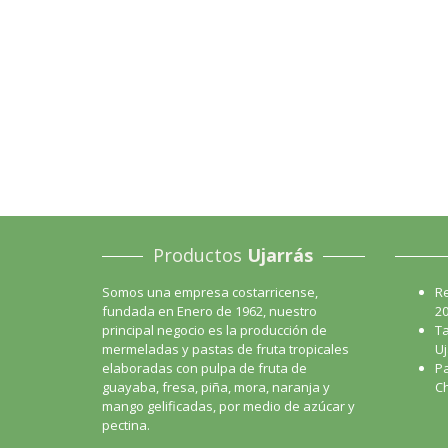
Productos
Ujarrás
Somos una empresa costarricense,
R
fundada en Enero de 1962, nuestro
2
principal negocio es la producción de
Ta
mermeladas y pastas de fruta tropicales
Uj
elaboradas con pulpa de fruta de
Pa
guayaba, fresa, piña, mora, naranja y
Ch
mango gelificadas, por medio de azúcar y
pectina.