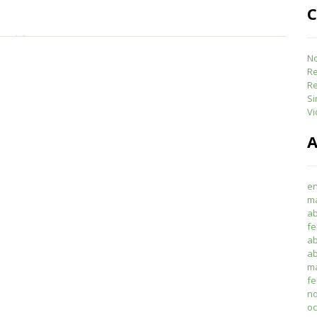
C
No
R
Re
Si
Vi
A
en
m
ab
fe
ab
ab
ma
fe
no
oc